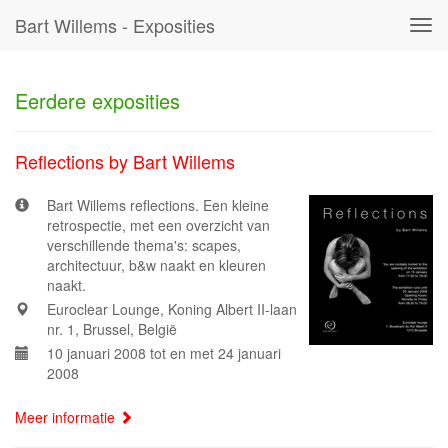
Bart Willems - Exposities
Tog
navi
Eerdere exposities
Reflections by Bart Willems
Bart Willems reflections. Een kleine
retrospectie, met een overzicht van
verschillende thema's: scapes,
architectuur, b&w naakt en kleuren
naakt.
Euroclear Lounge, Koning Albert II-laan
nr. 1, Brussel, België
10 januari 2008 tot en met 24 januari
2008
Meer informatie