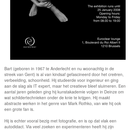
Bart (geboren in 1967 te Anderlecht en nu woonachtig in de
streek van Gent) is al van kindsaf gefascineerd door het creëren,
verbeelding, schoonheid. Hij studeerde voor ingenieur en ging
aan de slag als IT expert, maar het creatieve bleef sluimeren. Een
aantal jaren geleden ging hij kunstakademie volgen in Deinze om
wat schildertechnieken onder de knie te krijgen. Hij maakt
abstracte werken in het genre van Mark Rothko, van wie hij ook
een grote fan is.
Hij is echter vooral bezig met fotografie, en is op dat vlak een
autodidact. Via veel zoeken en experimenteren heeft hij zijn