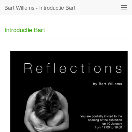
Bart Willems - Introductie Bart
Tog
navi
Introductie Bart