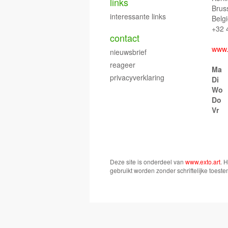
links
Brus
interessante links
Belg
+32 
contact
www.
nieuwsbrief
reageer
Ma
privacyverklaring
Di
Wo
Do
Vr
Deze site is onderdeel van
www.exto.art
. 
gebruikt worden zonder schriftelijke toest