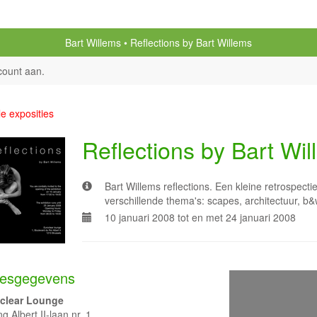
Bart Willems
Reflections by Bart Willems
count aan
.
le exposities
Reflections by Bart Wi
Bart Willems reflections. Een kleine retrospecti
verschillende thema's: scapes, architectuur, b
10 januari 2008 tot en met 24 januari 2008
esgegevens
clear Lounge
g Albert II-laan nr. 1