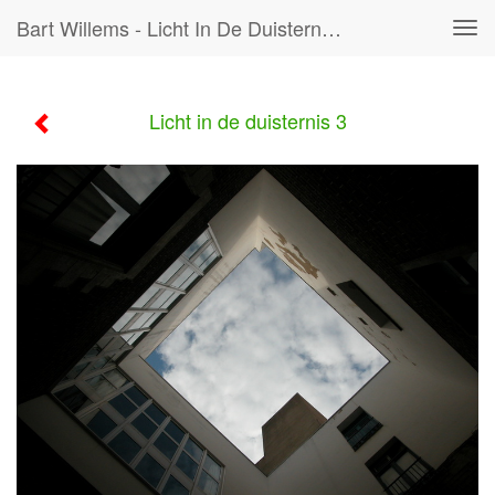
Bart Willems - Licht In De Duisternis 3
Tog
navi
Licht in de duisternis 3