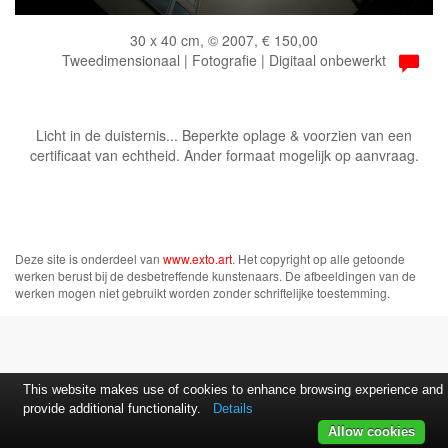
30 x 40 cm, © 2007, € 150,00
Tweedimensionaal | Fotografie | Digitaal onbewerkt
Licht in de duisternis... Beperkte oplage & voorzien van een
certificaat van echtheid. Ander formaat mogelijk op aanvraag.
Deze site is onderdeel van
www.exto.art
. Het copyright op alle getoonde
werken berust bij de desbetreffende kunstenaars. De afbeeldingen van de
werken mogen niet gebruikt worden zonder schriftelijke toestemming.
This website makes use of cookies to enhance browsing experience and
provide additional functionality.
Details
Allow cookies